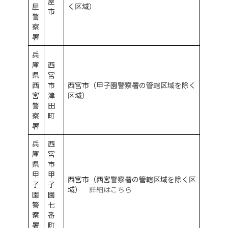
屋
屋
く区域）
市
警
察
署
兵
庫
西
県
宮
西
市
西宮市（甲子園警察署の管轄区域を除く
宮
津
区域）
警
田
察
町
署
兵
西
庫
宮
県
市
甲
甲
西宮市（西宮警察署の管轄区域を除く区
子
子
域）
詳細はこちら
園
園
警
七
察
番
署
町