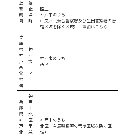
上
波
陸上
警
止
神戸市のうち
察
場
中央区（葺合警察署及び生田警察署の管
署
町
轄区域を除く区域）
詳細はこちら
兵
庫
県
神
神
戸
神戸市のうち
戸
市
西区
西
西
警
区
察
署
神
兵
戸
庫
市
県
北
神
区
神戸市のうち
戸
甲
北区（有馬警察署の管轄区域を除く区
北
栄
域）