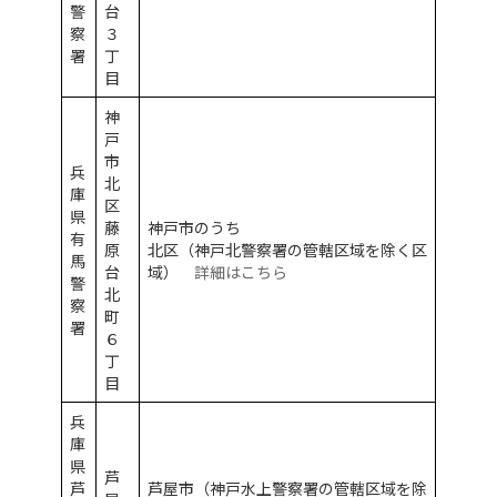
警
台
察
３
署
丁
目
神
戸
市
兵
北
庫
区
県
藤
神戸市のうち
有
原
北区（神戸北警察署の管轄区域を除く区
馬
台
域）
詳細はこちら
警
北
察
町
署
６
丁
目
兵
庫
県
芦
芦
芦屋市（神戸水上警察署の管轄区域を除