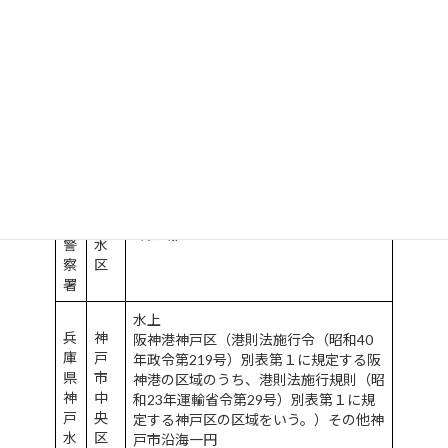
県
戸
神戸市のうち
須
市
須磨区（神戸水上警察署の管轄区域を除
磨
須
く区域
警
磨
察
区
署
兵
庫
神
県
戸
神戸市のうち
垂
市
垂水区（神戸水上警察署の管轄区域を除
水
垂
く区域）
警
水
察
区
署
水上
兵
神
阪神港神戸区（港則法施行令（昭和40
庫
戸
年政令第219号）別表第１に規定する阪
県
市
神港の区域のうち、港則法施行規則（昭
神
中
和23年運輸省令第29号）別表第１に規
戸
央
定する神戸区の区域をいう。）その他神
水
区
戸市沿海一円