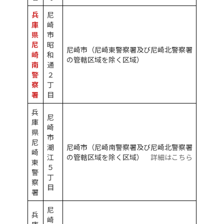
兵
尼
庫
崎
県
市
尼
昭
尼崎市（尼崎東警察署及び尼崎北警察署
崎
和
の管轄区域を除く区域）
南
通
警
２
察
丁
署
目
兵
尼
庫
崎
県
市
尼
潮
尼崎市（尼崎南警察署及び尼崎北警察署
崎
江
の管轄区域を除く区域）
詳細はこちら
東
５
警
丁
察
目
署
尼
兵
崎