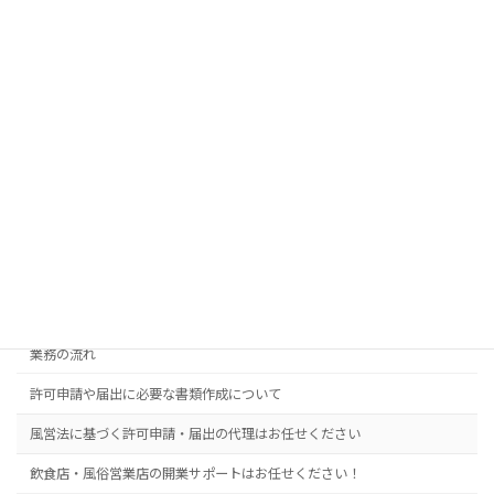
弊所は風俗営業許可を専門業務にしており、
丁寧で的確な書類作
成と、迅速で確実な段取りで代理申請を行うことができます
。
これは、
数多くの風俗営業許可実務を経験しているからこそでき
ることであります
。
難易度の高い風俗営業許可の取得は、ぜひ弊所にお任せくださ
い！
業務案内
【風俗営業許可】行政書士は何をやってくれる？依頼するメリットはあ
る？
業務の流れ
許可申請や届出に必要な書類作成について
風営法に基づく許可申請・届出の代理はお任せください
飲食店・風俗営業店の開業サポートはお任せください！